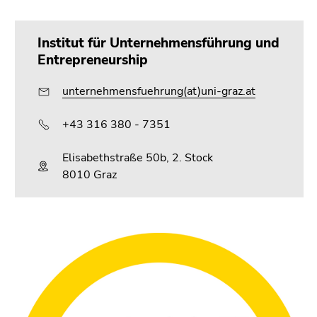
4)
Zu
den
Institut für Unternehmensführung und
Zusatzinformationen
Entrepreneurship
(Zugriffstaste
5)
unternehmensfuehrung(at)uni-graz.at
Zu
den
+43 316 380 - 7351
Seiteneinstellungen
(Benutzer/Sprache)
Elisabethstraße 50b, 2. Stock
(Zugriffstaste
8010 Graz
8)
Zur
Suche
(Zugriffstaste
9)
Ende
dieses