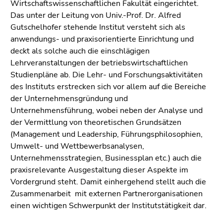
bestätigen
Wirtschaftswissenschaftlichen Fakultät eingerichtet.
Sie diesen
Das unter der Leitung von Univ.-Prof. Dr. Alfred
Link.
Gutschelhofer stehende Institut versteht sich als
anwendungs- und praxisorientierte Einrichtung und
Beginn
Zum
deckt als solche auch die einschlägigen
des
Inhalt
Lehrveranstaltungen der betriebswirtschaftlichen
Seitenbereichs:
(Zugriffstaste
Studienpläne ab. Die Lehr- und Forschungsaktivitäten
Seitenbereiche:
1)
des Instituts erstrecken sich vor allem auf die Bereiche
Zur
der Unternehmensgründung und
Positionsanzeige
Unternehmensführung, wobei neben der Analyse und
(Zugriffstaste
der Vermittlung von theoretischen Grundsätzen
2)
(Management und Leadership, Führungsphilosophien,
Zur
Umwelt- und Wettbewerbsanalysen,
Hauptnavigation
Unternehmensstrategien, Businessplan etc.) auch die
(Zugriffstaste
praxisrelevante Ausgestaltung dieser Aspekte im
3)
Vordergrund steht. Damit einhergehend stellt auch die
Zur
Zusammenarbeit mit externen Partnerorganisationen
Unternavigation
einen wichtigen Schwerpunkt der Institutstätigkeit dar.
(Zugriffstaste